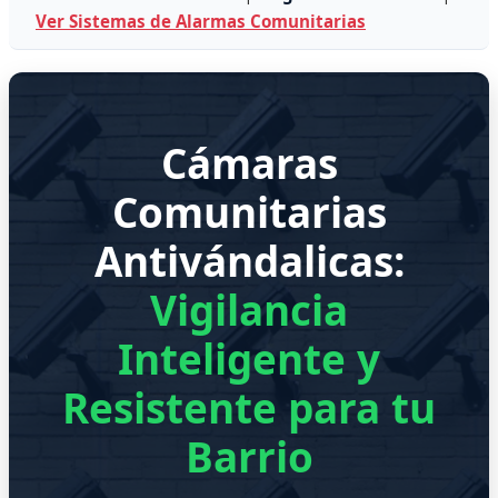
Ver Sistemas de Alarmas Comunitarias
Cámaras
Comunitarias
Antivándalicas:
Vigilancia
Inteligente y
Resistente para tu
Barrio