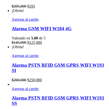
El
El
$
205,000
$
195
precio
precio
¡Oferta!
original
actual
era:
es:
Agregar al carrito
$205,000.
$195.
Alarma GSM WIFI W184 4G
Valorado en
5.00
de 5
El
El
$
145,000
$
125,000
precio
precio
¡Oferta!
original
actual
era:
es:
Agregar al carrito
$145,000.
$125,000.
Alarma PSTN RFID GSM GPRS WIFI W193
SI
El
El
$
260,000
$
250,000
precio
precio
original
actual
Agregar al carrito
era:
es:
$260,000.
$250,000.
Alarma PSTN RFID GSM GPRS WIFI W193
SS