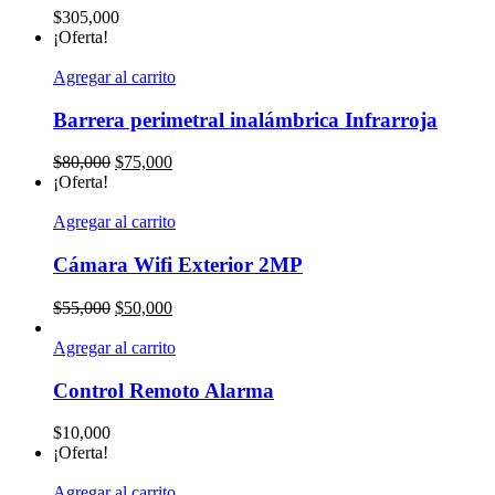
$
305,000
¡Oferta!
Agregar al carrito
Barrera perimetral inalámbrica Infrarroja
El
El
$
80,000
$
75,000
precio
precio
¡Oferta!
original
actual
era:
es:
Agregar al carrito
$80,000.
$75,000.
Cámara Wifi Exterior 2MP
El
El
$
55,000
$
50,000
precio
precio
original
actual
Agregar al carrito
era:
es:
$55,000.
$50,000.
Control Remoto Alarma
$
10,000
¡Oferta!
Agregar al carrito