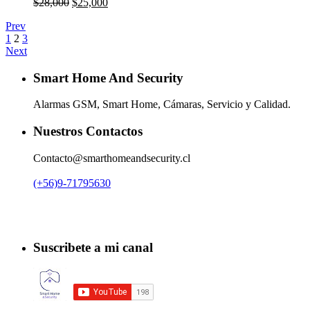
El
El
$
28,000
$
25,000
precio
precio
Prev
original
actual
1
2
3
era:
es:
Next
$28,000.
$25,000.
Smart Home And Security
Alarmas GSM, Smart Home, Cámaras, Servicio y Calidad.
Nuestros Contactos
Contacto@smarthomeandsecurity.cl
(+56)9-71795630
Suscribete a mi canal