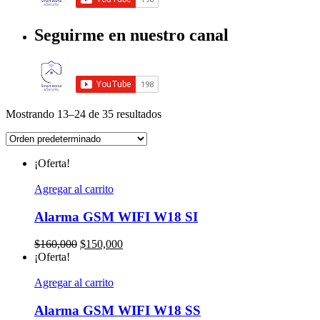
Seguirme en nuestro canal
Mostrando 13–24 de 35 resultados
¡Oferta!
Agregar al carrito
Alarma GSM WIFI W18 SI
El
El
$
160,000
$
150,000
precio
precio
¡Oferta!
original
actual
era:
es:
Agregar al carrito
$160,000.
$150,000.
Alarma GSM WIFI W18 SS