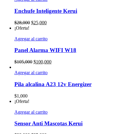
Enchufe Inteligente Kerui
El
El
$
28,000
$
25,000
precio
precio
¡Oferta!
original
actual
era:
es:
Agregar al carrito
$28,000.
$25,000.
Panel Alarma WIFI W18
El
El
$
105,000
$
100,000
precio
precio
original
actual
Agregar al carrito
era:
es:
$105,000.
$100,000.
Pila alcalina A23 12v Energizer
$
1,000
¡Oferta!
Agregar al carrito
Sensor Anti Mascotas Kerui