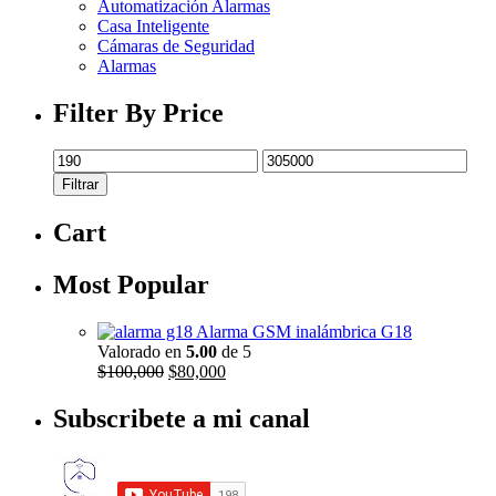
Automatización Alarmas
Casa Inteligente
Cámaras de Seguridad
Alarmas
Filter By Price
Precio
Precio
mínimo
máximo
Filtrar
Cart
Most Popular
Alarma GSM inalámbrica G18
Valorado en
5.00
de 5
El
El
$
100,000
$
80,000
precio
precio
original
actual
Subscribete a mi canal
era:
es:
$100,000.
$80,000.