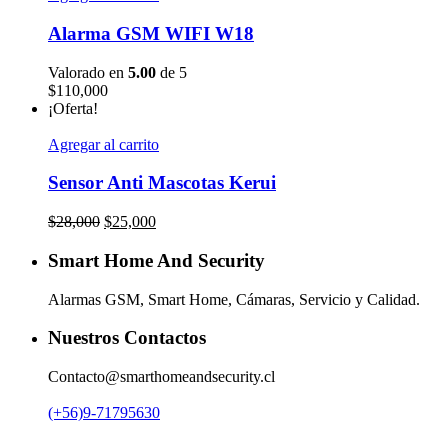
Alarma GSM WIFI W18
Valorado en
5.00
de 5
$
110,000
¡Oferta!
Agregar al carrito
Sensor Anti Mascotas Kerui
El
El
$
28,000
$
25,000
precio
precio
original
actual
Smart Home And Security
era:
es:
$28,000.
$25,000.
Alarmas GSM, Smart Home, Cámaras, Servicio y Calidad.
Nuestros Contactos
Contacto@smarthomeandsecurity.cl
(+56)9-71795630