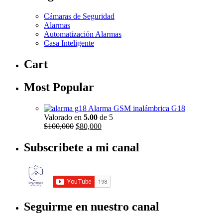
Cámaras de Seguridad
Alarmas
Automatización Alarmas
Casa Inteligente
Cart
Most Popular
Alarma GSM inalámbrica G18
Valorado en
5.00
de 5
El
El
$
100,000
$
80,000
precio
precio
original
actual
Subscribete a mi canal
era:
es:
$100,000.
$80,000.
Seguirme en nuestro canal