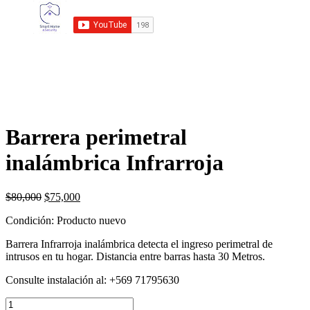
Barrera perimetral
inalámbrica Infrarroja
El
El
$
80,000
$
75,000
precio
precio
Condición:
Producto nuevo
original
actual
era:
es:
Barrera Infrarroja inalámbrica detecta el ingreso perimetral de
$80,000.
$75,000.
intrusos en tu hogar. Distancia entre barras hasta 30 Metros.
Consulte instalación al: +569 71795630
Barrera