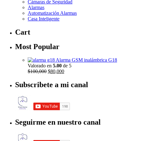
Cámaras de Seguridad
Alarmas
Automatización Alarmas
Casa Inteligente
Cart
Most Popular
Alarma GSM inalámbrica G18
Valorado en
5.00
de 5
El
El
$
100,000
$
80,000
precio
precio
original
actual
Subscribete a mi canal
era:
es:
$100,000.
$80,000.
Seguirme en nuestro canal