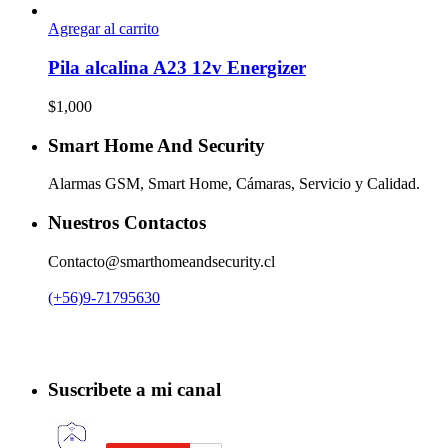
precio
precio
original
actual
Agregar al carrito
era:
es:
$28,000.
$25,000.
Pila alcalina A23 12v Energizer
$
1,000
Smart Home And Security
Alarmas GSM, Smart Home, Cámaras, Servicio y Calidad.
Nuestros Contactos
Contacto@smarthomeandsecurity.cl
(+56)9-71795630
Suscribete a mi canal