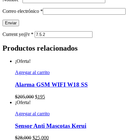
Correo electrónico
*
Current ye@r
*
Productos relacionados
¡Oferta!
Agregar al carrito
Alarma GSM WIFI W18 SS
El
El
$
205,000
$
195
precio
precio
¡Oferta!
original
actual
era:
es:
Agregar al carrito
$205,000.
$195.
Sensor Anti Mascotas Kerui
El
El
$
28,000
$
25,000