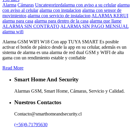
Alarma
Cámaras
Uncategorized
alarma con aviso a su celular
alarma
con aviso al celular
alarma con instalacion
alarma con sensor de
movimientos
alarma con servicio de instalacion
ALARMA KERUI
alarma para casa
alarma para dentro de la casa
alarma que llame
ALARMA SIN CONTRATO
ALARMA SIN PAGO MENSUAL
alarma wifi
Alarma GSM WIFI W18 Con app TUYA SMART Es posible
activar el botón de pánico desde la app en su celular, además es un
sistema de alarma es una alarma de red dual GSM y WIFI de alta
gama con un rendimiento estable y confiable
Read More
Smart Home And Security
Alarmas GSM, Smart Home, Cámaras, Servicio y Calidad.
Nuestros Contactos
Contacto@smarthomeandsecurity.cl
(+56)9-71795630