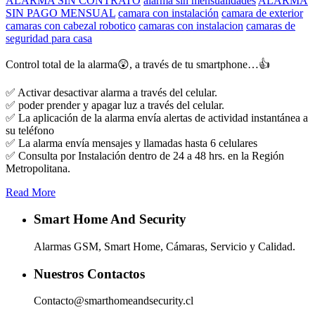
ALARMA SIN CONTRATO
alarma sin mensualidades
ALARMA
SIN PAGO MENSUAL
camara con instalación
camara de exterior
camaras con cabezal robotico
camaras con instalacion
camaras de
seguridad para casa
Control total de la alarma😲, a través de tu smartphone…👍
✅ Activar desactivar alarma a través del celular.
✅ poder prender y apagar luz a través del celular.
✅ La aplicación de la alarma envía alertas de actividad instantánea a
su teléfono
✅ La alarma envía mensajes y llamadas hasta 6 celulares
✅ Consulta por Instalación dentro de 24 a 48 hrs. en la Región
Metropolitana.
Read More
Smart Home And Security
Alarmas GSM, Smart Home, Cámaras, Servicio y Calidad.
Nuestros Contactos
Contacto@smarthomeandsecurity.cl