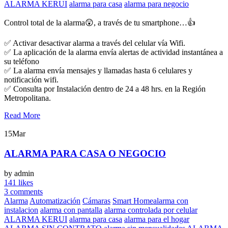
ALARMA KERUI
alarma para casa
alarma para negocio
Control total de la alarma😲, a través de tu smartphone…👍
✅ Activar desactivar alarma a través del celular vía Wifi.
✅ La aplicación de la alarma envía alertas de actividad instantánea a
su teléfono
✅ La alarma envía mensajes y llamadas hasta 6 celulares y
notificación wifi.
✅ Consulta por Instalación dentro de 24 a 48 hrs. en la Región
Metropolitana.
Read More
15
Mar
ALARMA PARA CASA O NEGOCIO
by admin
141 likes
3 comments
Alarma
Automatización
Cámaras
Smart Home
alarma con
instalacion
alarma con pantalla
alarma controlada por celular
ALARMA KERUI
alarma para casa
alarma para el hogar