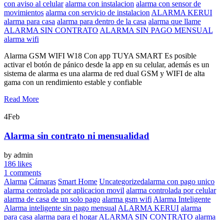
con aviso al celular
alarma con instalacion
alarma con sensor de
movimientos
alarma con servicio de instalacion
ALARMA KERUI
alarma para casa
alarma para dentro de la casa
alarma que llame
ALARMA SIN CONTRATO
ALARMA SIN PAGO MENSUAL
alarma wifi
Alarma GSM WIFI W18 Con app TUYA SMART Es posible
activar el botón de pánico desde la app en su celular, además es un
sistema de alarma es una alarma de red dual GSM y WIFI de alta
gama con un rendimiento estable y confiable
Read More
4
Feb
Alarma sin contrato ni mensualidad
by admin
186 likes
1 comments
Alarma
Cámaras
Smart Home
Uncategorized
alarma con pago unico
alarma controlada por aplicacion movil
alarma controlada por celular
alarma de casa de un solo pago
alarma gsm wifi
Alarma Inteligente
Alarma inteligente sin pago mensual
ALARMA KERUI
alarma
para casa
alarma para el hogar
ALARMA SIN CONTRATO
alarma