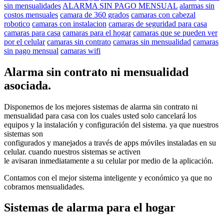
sin mensualidades
ALARMA SIN PAGO MENSUAL
alarmas sin
costos mensuales
camara de 360 grados
camaras con cabezal
robotico
camaras con instalacion
camaras de seguridad para casa
camaras para casa
camaras para el hogar
camaras que se pueden ver
por el celular
camaras sin contrato
camaras sin mensualidad
camaras
sin pago mensual
camaras wifi
Alarma sin contrato ni mensualidad
asociada.
Disponemos de los mejores sistemas de alarma sin contrato ni
mensualidad para casa con los cuales usted solo cancelará los
equipos y la instalación y configuración del sistema. ya que nuestros
sistemas son
configurados y manejados a través de apps móviles instaladas en su
celular. cuando nuestros sistemas se activen
le avisaran inmediatamente a su celular por medio de la aplicación.
Contamos con el mejor sistema inteligente y económico ya que no
cobramos mensualidades.
Sistemas de alarma para el hogar