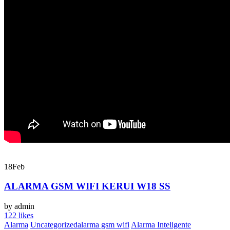
18
Feb
ALARMA GSM WIFI KERUI W18 SS
by admin
122 likes
Alarma
Uncategorized
alarma gsm wifi
Alarma Inteligente