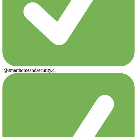
@smarthomeandsecurity.cl