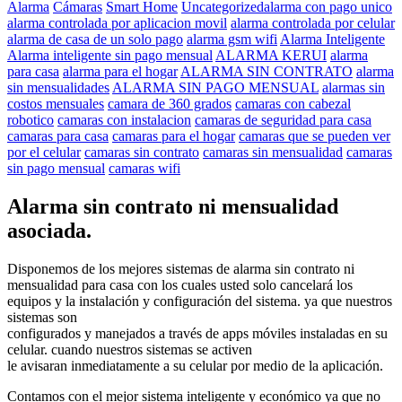
Alarma
Cámaras
Smart Home
Uncategorized
alarma con pago unico
alarma controlada por aplicacion movil
alarma controlada por celular
alarma de casa de un solo pago
alarma gsm wifi
Alarma Inteligente
Alarma inteligente sin pago mensual
ALARMA KERUI
alarma
para casa
alarma para el hogar
ALARMA SIN CONTRATO
alarma
sin mensualidades
ALARMA SIN PAGO MENSUAL
alarmas sin
costos mensuales
camara de 360 grados
camaras con cabezal
robotico
camaras con instalacion
camaras de seguridad para casa
camaras para casa
camaras para el hogar
camaras que se pueden ver
por el celular
camaras sin contrato
camaras sin mensualidad
camaras
sin pago mensual
camaras wifi
Alarma sin contrato ni mensualidad
asociada.
Disponemos de los mejores sistemas de alarma sin contrato ni
mensualidad para casa con los cuales usted solo cancelará los
equipos y la instalación y configuración del sistema. ya que nuestros
sistemas son
configurados y manejados a través de apps móviles instaladas en su
celular. cuando nuestros sistemas se activen
le avisaran inmediatamente a su celular por medio de la aplicación.
Contamos con el mejor sistema inteligente y económico ya que no