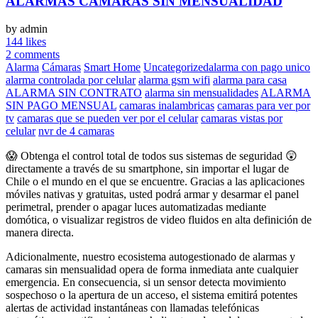
ALARMAS CÁMARAS SIN MENSUALIDAD
by admin
144 likes
2 comments
Alarma
Cámaras
Smart Home
Uncategorized
alarma con pago unico
alarma controlada por celular
alarma gsm wifi
alarma para casa
ALARMA SIN CONTRATO
alarma sin mensualidades
ALARMA
SIN PAGO MENSUAL
camaras inalambricas
camaras para ver por
tv
camaras que se pueden ver por el celular
camaras vistas por
celular
nvr de 4 camaras
😱 Obtenga el control total de todos sus sistemas de seguridad 😲
directamente a través de su smartphone, sin importar el lugar de
Chile o el mundo en el que se encuentre. Gracias a las aplicaciones
móviles nativas y gratuitas, usted podrá armar y desarmar el panel
perimetral, prender o apagar luces automatizadas mediante
domótica, o visualizar registros de video fluidos en alta definición de
manera directa.
Adicionalmente, nuestro ecosistema autogestionado de alarmas y
camaras sin mensualidad opera de forma inmediata ante cualquier
emergencia. En consecuencia, si un sensor detecta movimiento
sospechoso o la apertura de un acceso, el sistema emitirá potentes
alertas de actividad instantáneas con llamadas telefónicas