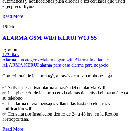
automáticas y notificaciones push directas a los celulares que usted
elija preconfigurar
Read More
18
Feb
ALARMA GSM WIFI KERUI W18 SS
by admin
122 likes
Alarma
Uncategorized
alarma gsm wifi
Alarma Inteligente
ALARMA KERUI
alarma para casa
alarma para negocio
Control total de la alarma😲, a través de tu smartphone…👍
✅ Activar desactivar alarma a través del celular vía Wifi.
✅ La aplicación de la alarma envía alertas de actividad instantánea a
su teléfono
✅ La alarma envía mensajes y llamadas hasta 6 celulares y
notificación wifi.
✅ Consulta por Instalación dentro de 24 a 48 hrs. en la Región
Metropolitana.
Read More